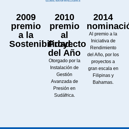
2009
2010
2014
premio
premio
nominaci
a la
al
Al premio a la
Iniciativa de
Sostenibilidad.
Proyecto
Rendimiento
del Año
del Año, por los
Otorgado por la
proyectos a
Instalación de
gran escala en
Gestión
Filipinas y
Avanzada de
Bahamas.
Presión en
Sudáfrica.